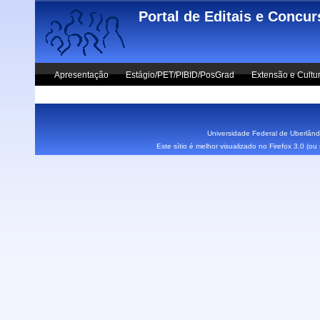
Skip to main content
Portal de Editais e Concu
Apresentação
Estágio/PET/PIBID/PosGrad
Extensão e Cultu
Vestibular UFU
Fale Conosco
Universidade Federal de Uberlândi
Este sítio é melhor visualizado no Firefox 3.0 (o