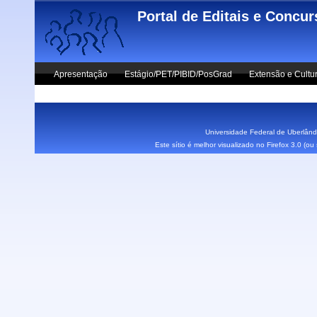
Skip to main content
Portal de Editais e Concu
Apresentação
Estágio/PET/PIBID/PosGrad
Extensão e Cultu
Vestibular UFU
Fale Conosco
Universidade Federal de Uberlândi
Este sítio é melhor visualizado no Firefox 3.0 (o