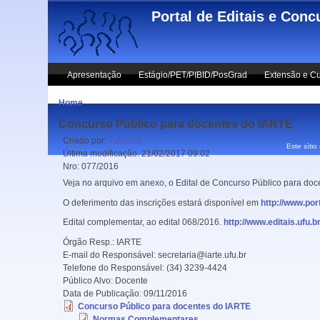
Skip to main content
Portal de Editais e Conc
Apresentação
Estágio/PET/PIBID/PosGrad
Extensão e Cu
Home
Concurso Público para docentes do IARTE
Criado por:
Fabricio
Este sítio
Última modificação:
21/02/2017 09:02
Nro:
077/2016
Veja no arquivo em anexo, o Edital de Concurso Público para doc
O deferimento das inscrições estará disponível em
http://www.por
Edital complementar, ao edital 068/2016.
http://www.editais.ufu.
Órgão Resp.:
IARTE
E-mail do Responsável:
secretaria@iarte.ufu.br
Telefone do Responsável:
(34) 3239-4424
Público Alvo:
Docente
Data de Publicação:
09/11/2016
Concurso Público para docentes do IARTE
Normas Complementares