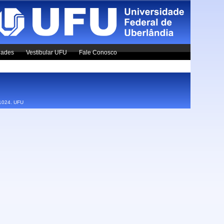
dades
Vestibular UFU
Fale Conosco
x1024.
UFU