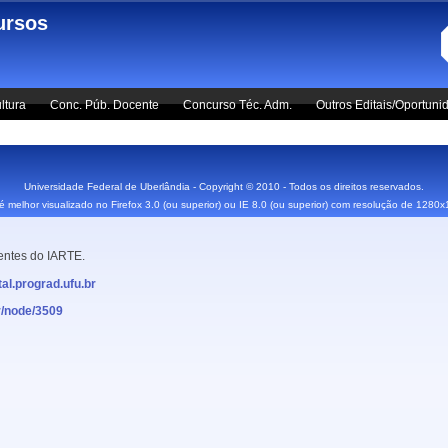
ursos
ltura
Conc. Púb. Docente
Concurso Téc. Adm.
Outros Editais/Oportuni
Universidade Federal de Uberlândia - Copyright © 2010 - Todos os direitos reservados.
 é melhor visualizado no Firefox 3.0 (ou superior) ou IE 8.0 (ou superior) com resolução de 1280
entes do IARTE.
tal.prograd.ufu.br
br/node/3509