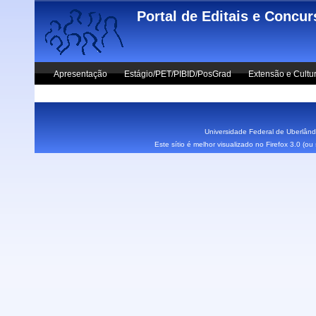
Skip to main content
Portal de Editais e Concu
Apresentação
Estágio/PET/PIBID/PosGrad
Extensão e Cultu
Vestibular UFU
Fale Conosco
Universidade Federal de Uberlândi
Este sítio é melhor visualizado no Firefox 3.0 (o