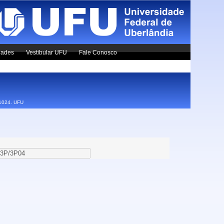
dades
Vestibular UFU
Fale Conosco
x1024.
UFU