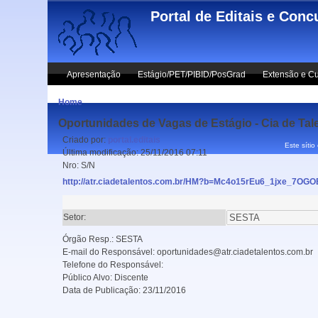
Skip to main content
Portal de Editais e Conc
Apresentação
Estágio/PET/PIBID/PosGrad
Extensão e Cu
Home
Oportunidades de Vagas de Estágio - Cia de Tal
Criado por:
portal.editais
Este sítio
Última modificação:
25/11/2016 07:11
Nro:
S/N
http://atr.ciadetalentos.com.br/HM?b=Mc4o15rEu6_1jxe_7OGO
Setor:
Órgão Resp.:
SESTA
E-mail do Responsável:
oportunidades@atr.ciadetalentos.com.br
Telefone do Responsável:
Público Alvo:
Discente
Data de Publicação:
23/11/2016