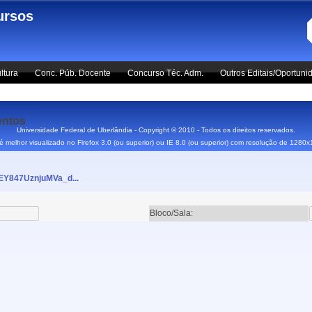
ursos
ltura
Conc. Púb. Docente
Concurso Téc. Adm.
Outros Editais/Oportuni
entos
Universidade Federal de Uberlândia - Copyright © 2010 - Todos os direitos reservados.
 é melhor visualizado no Firefox 3.0 (ou superior) ou IE 8.0 (ou superior) com resolução de 1280
EY847UznjuMVa_d...
Bloco/Sala: