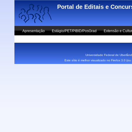
Skip to main content
Portal de Editais e Concu
Apresentação
Estágio/PET/PIBID/PosGrad
Extensão e Cultu
Vestibular UFU
Fale Conosco
Universidade Federal de Uberlândi
Este sítio é melhor visualizado no Firefox 3.0 (o