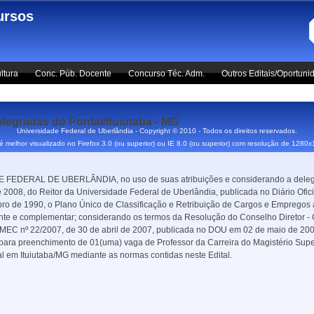
ursos
ltura
Conc. Púb. Docente
Concurso Téc. Adm.
Outros Editais/Oportuni
ntegradas do Pontal/Ituiutaba - MG
Universidade Federal de Uberlândia - Copyright © 2010 - Todos os direitos reservados.
 é melhor visualizado no Firefox 3.0 (ou superior) ou IE 8.0 (ou superior) com resolução de 1280
AL DE UBERLÂNDIA, no uso de suas atribuições e considerando a delegaçã
 2008, do Reitor da Universidade Federal de Uberlândia, publicada no Diário Ofic
bro de 1990, o Plano Único de Classificação e Retribuição de Cargos e Empregos 
ente e complementar; considerando os termos da Resolução do Conselho Diretor -
 MEC nº 22/2007, de 30 de abril de 2007, publicada no DOU em 02 de maio de 2007,
, para preenchimento de 01(uma) vaga de Professor da Carreira do Magistério Supe
 em Ituiutaba/MG mediante as normas contidas neste Edital.