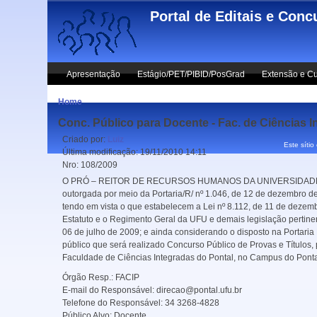
Skip to main content
Portal de Editais e Conc
Apresentação
Estágio/PET/PIBID/PosGrad
Extensão e Cu
Home
Conc. Público para Docente - Fac. de Ciências I
Criado por:
Luiz
Este sítio
Última modificação:
19/11/2010 14:11
Nro:
108/2009
O PRÓ – REITOR DE RECURSOS HUMANOS DA UNIVERSIDADE FEDER
outorgada por meio da Portaria/R/ nº 1.046, de 12 de dezembro de
tendo em vista o que estabelecem a Lei nº 8.112, de 11 de dezem
Estatuto e o Regimento Geral da UFU e demais legislação pertin
06 de julho de 2009; e ainda considerando o disposto na Portaria
público que será realizado Concurso Público de Provas e Títulos
Faculdade de Ciências Integradas do Pontal, no Campus do Pontal
Órgão Resp.:
FACIP
E-mail do Responsável:
direcao@pontal.ufu.br
Telefone do Responsável:
34 3268-4828
Público Alvo:
Docente