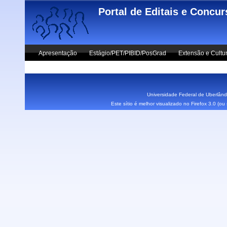
Skip to main content
Portal de Editais e Concu
Apresentação
Estágio/PET/PIBID/PosGrad
Extensão e Cultu
Vestibular UFU
Fale Conosco
Universidade Federal de Uberlândi
Este sítio é melhor visualizado no Firefox 3.0 (o