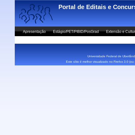
Skip to main content
Portal de Editais e Concu
Apresentação
Estágio/PET/PIBID/PosGrad
Extensão e Cultu
Vestibular UFU
Fale Conosco
Universidade Federal de Uberlândi
Este sítio é melhor visualizado no Firefox 3.0 (o