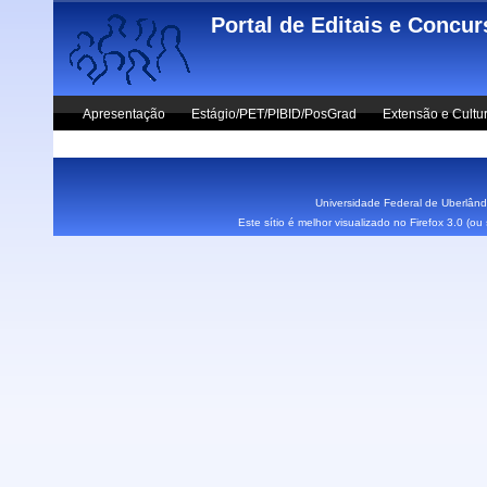
Skip to main content
Portal de Editais e Concu
Apresentação
Estágio/PET/PIBID/PosGrad
Extensão e Cultu
Vestibular UFU
Fale Conosco
Universidade Federal de Uberlândi
Este sítio é melhor visualizado no Firefox 3.0 (o