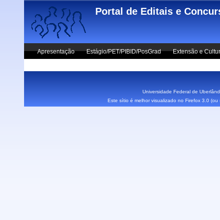
Skip to main content
Portal de Editais e Concu
Apresentação
Estágio/PET/PIBID/PosGrad
Extensão e Cultu
Vestibular UFU
Fale Conosco
Universidade Federal de Uberlândi
Este sítio é melhor visualizado no Firefox 3.0 (o