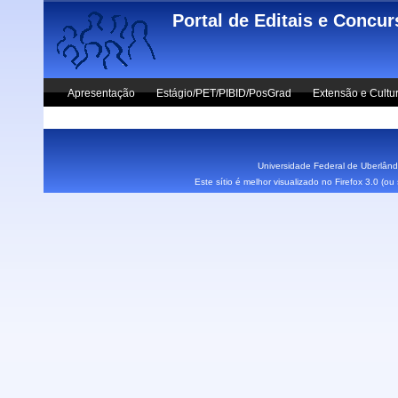
Skip to main content
Portal de Editais e Concu
Apresentação
Estágio/PET/PIBID/PosGrad
Extensão e Cultu
Vestibular UFU
Fale Conosco
Universidade Federal de Uberlândi
Este sítio é melhor visualizado no Firefox 3.0 (o