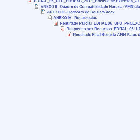
EDITAL_06_UFU_PROEXC_2019_Bolsista de Extensão_AFIN 
ANEXO II - Quadro de Compatibilidade Horária (AFIN).d
ANEXO III - Cadastro de Bolsista.docx
ANEXO IV - Recurso.doc
Resultado Parcial_EDITAL 06_UFU_PROEXC_
Respostas aos Recursos_EDITAL_06_UF
Resultado Final Bolsista AFIN Patos 