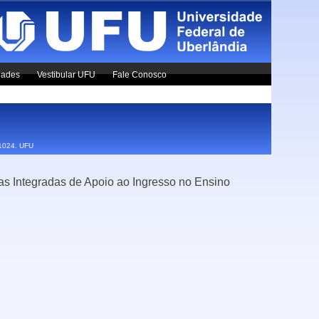
dades
Vestibular UFU
Fale Conosco
x1024.
UFU
vas Integradas de Apoio ao Ingresso no Ensino