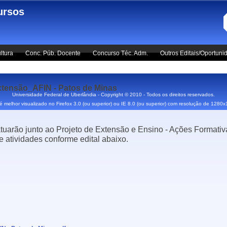
ursos
ltura
Conc. Púb. Docente
Concurso Téc. Adm.
Outros Editais/Oportuni
ensão_AFIN - Patos de Minas
Universidade Federal de Uberlândia - Copyright © 2010 - Todos os direitos reservados.
 é melhor visualizado no Firefox 3.0 (ou superior) ou IE 8.0 (ou superior) com resolução de 1280
atuarão junto ao Projeto de Extensão e Ensino - Ações Formati
atividades conforme edital abaixo.