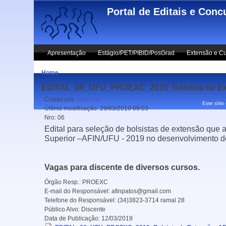
Skip to main content
Portal de Editais e Conc
Apresentação
Estágio/PET/PIBID/PosGrad
Extensão e Cu
Home
EDITAL_06_UFU_PROEXC_2019_Bolsista de Ext
Criado por:
denilson
Este sítio
Última modificação:
29/03/2019 09:03
Nro:
06
Edital para seleção de bolsistas de extensão que 
Superior –AFIN/UFU - 2019 no desenvolvimento de 
Vagas para discente de diversos cursos.
Órgão Resp.:
PROEXC
E-mail do Responsável:
afinpatos@gmail.com
Telefone do Responsável:
(34)3823-3714 ramal 28
Público Alvo:
Discente
Data de Publicação:
12/03/2019