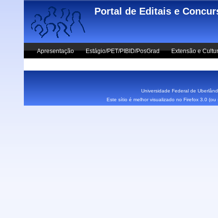
Skip to main content
Portal de Editais e Concu
Apresentação
Estágio/PET/PIBID/PosGrad
Extensão e Cultu
Vestibular UFU
Fale Conosco
Universidade Federal de Uberlândi
Este sítio é melhor visualizado no Firefox 3.0 (o