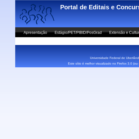
Skip to main content
Portal de Editais e Concu
Apresentação
Estágio/PET/PIBID/PosGrad
Extensão e Cultu
Vestibular UFU
Fale Conosco
Universidade Federal de Uberlândi
Este sítio é melhor visualizado no Firefox 3.0 (o