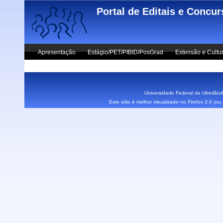
Skip to main content
Portal de Editais e Concu
Apresentação
Estágio/PET/PIBID/PosGrad
Extensão e Cultu
Vestibular UFU
Fale Conosco
Universidade Federal de Uberlândi
Este sítio é melhor visualizado no Firefox 3.0 (o