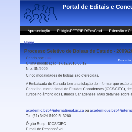
Skip to main content
Portal de Editais e Conc
Apresentação
Estágio/PET/PIBID/PosGrad
Extensão e Cu
Home
Processo Seletivo de Bolsas de Estudo - 2009/
Criado por:
Luiz
Este sítio
Última modificação:
17/12/2010 08:12
Nro:
SN/2009
Cinco modalidades de bolsas são oferecidas.
A Embaixada do Canadá tem a satisfação de informar que estão a
Conselho Internacional de Estudos Canadenses (ICCS/CIEC), desti
cursos no âmbito dos Estudos Canadenses. Mais detalhes sobre a
academic.bsb@international.gc.ca
ou
academique.bsb@internat
Tel. (61) 3424-5400 R: 3260
Órgão Resp.:
ICCS/CIEC
E-mail do Responsável: