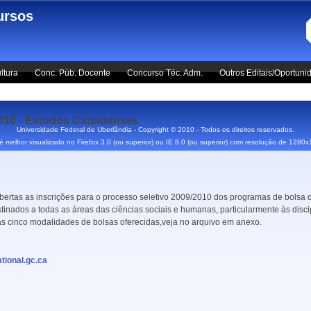
ursos
ltura
Conc. Púb. Docente
Concurso Téc. Adm.
Outros Editais/Oportuni
2010 - Estudos Canadenses
Universidade Federal de Uberlândia - Copyright © 2010 - Todos os direitos reservados.
 é melhor visualizado no Firefox 3.0 (ou superior) ou IE 8.0 (ou superior) com resolução de 1280
bertas as inscrições para o processo seletivo 2009/2010 dos programas de bolsa
nados a todas as áreas das ciências sociais e humanas, particularmente às disc
s cinco modalidades de bolsas oferecidas,veja no arquivo em anexo.
ional.gc.ca