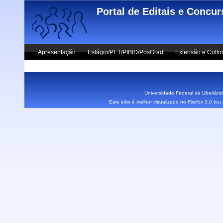
Skip to main content
Portal de Editais e Concu
Apresentação
Estágio/PET/PIBID/PosGrad
Extensão e Cultu
Vestibular UFU
Fale Conosco
Universidade Federal de Uberlândi
Este sítio é melhor visualizado no Firefox 3.0 (o