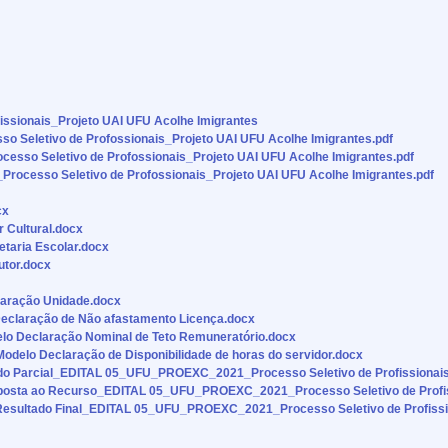
sionais_Projeto UAI UFU Acolhe Imigrantes
Seletivo de Profossionais_Projeto UAI UFU Acolhe Imigrantes.pdf
so Seletivo de Profossionais_Projeto UAI UFU Acolhe Imigrantes.pdf
ocesso Seletivo de Profossionais_Projeto UAI UFU Acolhe Imigrantes.pdf
cx
r Cultural.docx
retaria Escolar.docx
Tutor.docx
aração Unidade.docx
claração de Não afastamento Licença.docx
lo Declaração Nominal de Teto Remuneratório.docx
Modelo Declaração de Disponibilidade de horas do servidor.docx
do Parcial_EDITAL 05_UFU_PROEXC_2021_Processo Seletivo de Profissionais_
osta ao Recurso_EDITAL 05_UFU_PROEXC_2021_Processo Seletivo de Profiss
Resultado Final_EDITAL 05_UFU_PROEXC_2021_Processo Seletivo de Profissio