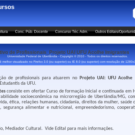
ursos
ltura
Conc. Púb. Docente
Concurso Téc. Adm.
Outros Editais/Oportuni
 de Profissionais_Projeto UAI UFU Acolhe Imigrantes
Universidade Federal de Uberlândia - Copyright © 2010 - Todos os direitos reservados.
 é melhor visualizado no Firefox 3.0 (ou superior) ou IE 8.0 (ou superior) com resolução de 1280
eção de proﬁssionais para atuarem no
Projeto UAI: UFU Acolhe 
Estudantis da UFU.
tes
consiste em ofertar Curso de formação Inicial e continuada em H
rabilidade socioeconômica na microrregião de Uberlândia/MG, com 
ida, ética, relações humanas, cidadania, direitos da mulher, saúde 
os, segurança alimentar e nutricional, empreendedorismo, cooperat
do, Mediador Cultural. Vide Edital para mais informações.