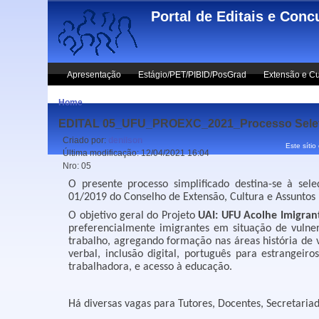
Skip to main content
Portal de Editais e Conc
Apresentação
Estágio/PET/PIBID/PosGrad
Extensão e Cu
Home
EDITAL 05_UFU_PROEXC_2021_Processo Seletivo
Criado por:
denilson
Este sítio
Última modificação:
12/04/2021 16:04
Nro:
05
O presente processo simpliﬁcado destina-se à sel
01/2019 do Conselho de Extensão, Cultura e Assuntos 
O objetivo geral do Projeto
UAI: UFU Acolhe Imigran
preferencialmente imigrantes em situação de vulne
trabalho, agregando formação nas áreas história de v
verbal, inclusão digital, português para estrangeir
trabalhadora, e acesso à educação.
Há diversas vagas para Tutores, Docentes, Secretaria