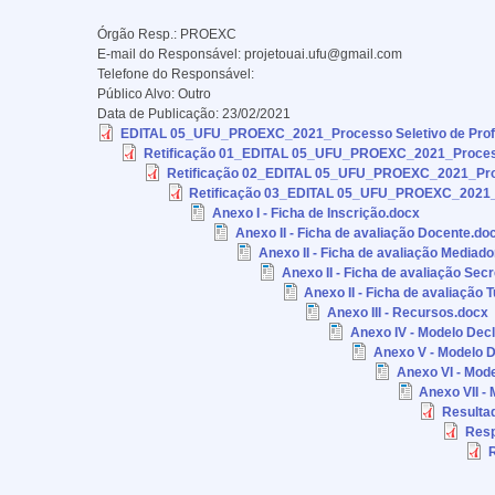
Órgão Resp.:
PROEXC
E-mail do Responsável:
projetouai.ufu@gmail.com
Telefone do Responsável:
Público Alvo:
Outro
Data de Publicação:
23/02/2021
EDITAL 05_UFU_PROEXC_2021_Processo Seletivo de Profis
Retificação 01_EDITAL 05_UFU_PROEXC_2021_Processo 
Retificação 02_EDITAL 05_UFU_PROEXC_2021_Proces
Retificação 03_EDITAL 05_UFU_PROEXC_2021_Pr
Anexo I - Ficha de Inscrição.docx
Anexo II - Ficha de avaliação Docente.do
Anexo II - Ficha de avaliação Mediado
Anexo II - Ficha de avaliação Sec
Anexo II - Ficha de avaliação 
Anexo III - Recursos.docx
Anexo IV - Modelo Decl
Anexo V - Modelo De
Anexo VI - Mode
Anexo VII - 
Resulta
Resp