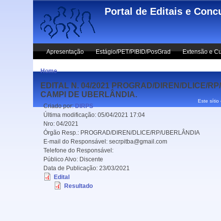
Skip to main content
Portal de Editais e Conc
Apresentação
Estágio/PET/PIBID/PosGrad
Extensão e Cu
Home
EDITAL N. 04/2021 PROGRAD/DIREN/DLICE
CAMPI DE UBERLÂNDIA.
Este sítio
Criado por:
DIRPS
Última modificação:
05/04/2021 17:04
Nro:
04/2021
Órgão Resp.:
PROGRAD/DIREN/DLICE/RP/UBERLÂNDIA
E-mail do Responsável:
secrpitba@gmail.com
Telefone do Responsável:
Público Alvo:
Discente
Data de Publicação:
23/03/2021
Edital
Resultado