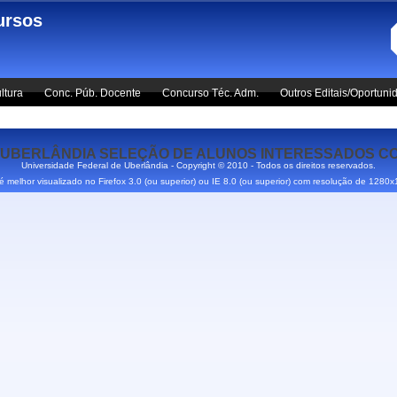
ursos
ltura
Conc. Púb. Docente
Concurso Téc. Adm.
Outros Editais/Oportuni
/RP/UBERLÂNDIA SELEÇÃO DE ALUNOS INTERESSADOS 
Universidade Federal de Uberlândia - Copyright © 2010 - Todos os direitos reservados.
 é melhor visualizado no Firefox 3.0 (ou superior) ou IE 8.0 (ou superior) com resolução de 1280