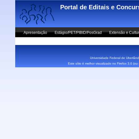
Skip to main content
Portal de Editais e Concu
Apresentação
Estágio/PET/PIBID/PosGrad
Extensão e Cultu
Vestibular UFU
Fale Conosco
Universidade Federal de Uberlândi
Este sítio é melhor visualizado no Firefox 3.0 (o