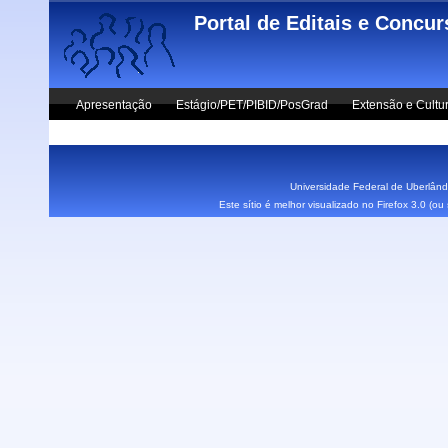
Skip to main content
Portal de Editais e Concu
Apresentação
Estágio/PET/PIBID/PosGrad
Extensão e Cultu
Vestibular UFU
Fale Conosco
Universidade Federal de Uberlândi
Este sítio é melhor visualizado no Firefox 3.0 (o