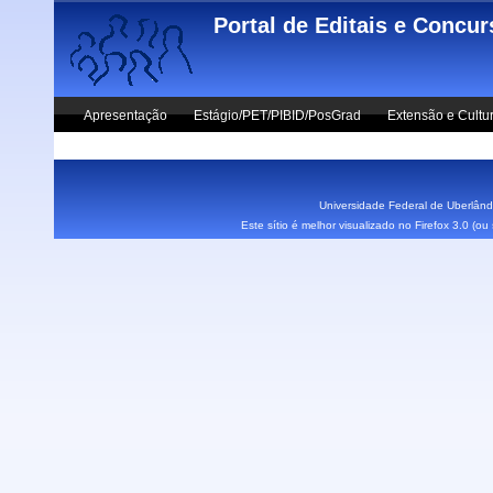
Skip to main content
Portal de Editais e Concu
Apresentação
Estágio/PET/PIBID/PosGrad
Extensão e Cultu
Vestibular UFU
Fale Conosco
Universidade Federal de Uberlândi
Este sítio é melhor visualizado no Firefox 3.0 (o