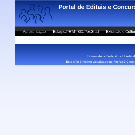
Skip to main content
Portal de Editais e Concu
Apresentação
Estágio/PET/PIBID/PosGrad
Extensão e Cultu
Vestibular UFU
Fale Conosco
Universidade Federal de Uberlândi
Este sítio é melhor visualizado no Firefox 3.0 (o