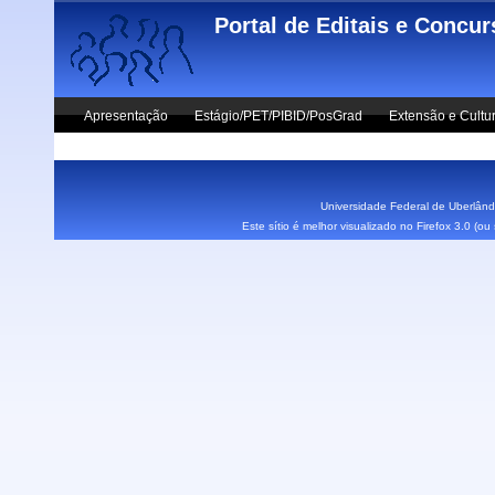
Skip to main content
Portal de Editais e Concu
Apresentação
Estágio/PET/PIBID/PosGrad
Extensão e Cultu
Vestibular UFU
Fale Conosco
Universidade Federal de Uberlândi
Este sítio é melhor visualizado no Firefox 3.0 (o