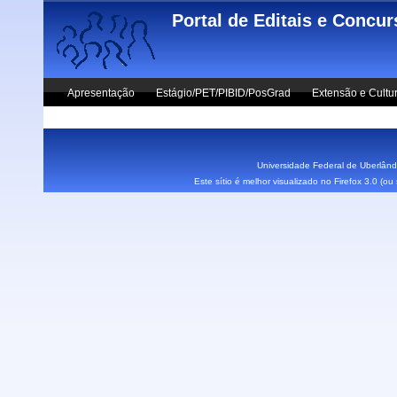
Skip to main content
Portal de Editais e Concu
Apresentação
Estágio/PET/PIBID/PosGrad
Extensão e Cultu
Vestibular UFU
Fale Conosco
Universidade Federal de Uberlândi
Este sítio é melhor visualizado no Firefox 3.0 (o