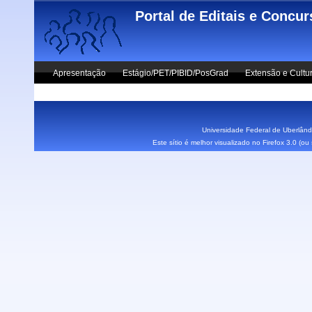
Skip to main content
Portal de Editais e Concu
Apresentação
Estágio/PET/PIBID/PosGrad
Extensão e Cultu
Vestibular UFU
Fale Conosco
Universidade Federal de Uberlândi
Este sítio é melhor visualizado no Firefox 3.0 (o