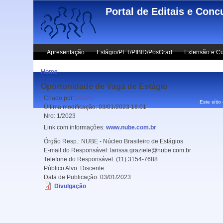
Skip to main content
Portal de Editais e Conc
Apresentação
Estágio/PET/PIBID/PosGrad
Extensão e Cu
Home
Oportunidade de Vaga de Estágio
Criado por:
DIRPS
Este sítio
Última modificação:
03/01/2023 16:01
Nro:
1/2023
Link com informações:
www.nube.com.br
Órgão Resp.:
NUBE - Núcleo Brasileiro de Estágios
E-mail do Responsável:
larissa.graziele@nube.com.br
Telefone do Responsável:
(11) 3154-7688
Público Alvo:
Discente
Data de Publicação:
03/01/2023
Divulgação