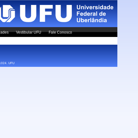
dades
Vestibular UFU
Fale Conosco
x1024.
UFU