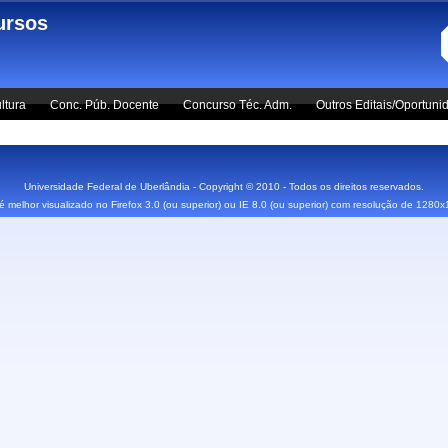
ursos
ltura
Conc. Púb. Docente
Concurso Téc. Adm.
Outros Editais/Oportuni
Universidade Federal de Uberlândia - Copyright © 2010 - Todos os direitos reservados.
 é melhor visualizado no Firefox 3.0 (ou superior) ou IE 8.0 (ou superior) com resolução de 1280