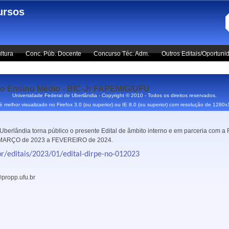
ursos
ltura
Conc. Púb. Docente
Concurso Téc. Adm.
Outros Editais/Oportuni
 do Ensino Médio - BIC-Jr FAPEMIG/UFU
Universidade Federal de Uberlândia - Copyright © 2010 - Todos os direitos reservados.
 é melhor visualizado no Firefox 3.0 (ou superior) ou IE 8.0 (ou superior) com resolução de 1280
berlândia torna público o presente Edital de âmbito interno e em parceria com a 
 de MARÇO de 2023 a FEVEREIRO de 2024.
r/editais/2023/01/edital-dirpe-no-012023
@propp.ufu.br