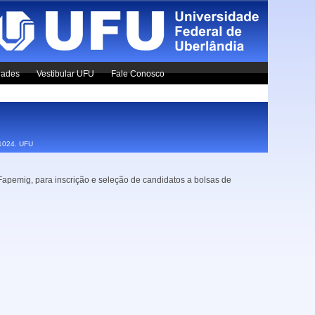
dades
Vestibular UFU
Fale Conosco
x1024.
UFU
Fapemig, para inscrição e seleção de candidatos a bolsas de