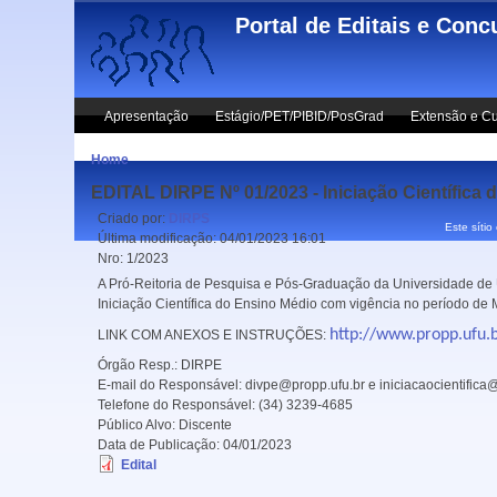
Skip to main content
Portal de Editais e Conc
Apresentação
Estágio/PET/PIBID/PosGrad
Extensão e Cu
Home
EDITAL DIRPE Nº 01/2023 - Iniciação Científica
Criado por:
DIRPS
Este sítio
Última modificação:
04/01/2023 16:01
Nro:
1/2023
A Pró-Reitoria de Pesquisa e Pós-Graduação da Universidade de U
Iniciação Científica do Ensino Médio com vigência no período
http://www.propp.ufu.b
LINK COM ANEXOS E INSTRUÇÕES:
Órgão Resp.:
DIRPE
E-mail do Responsável:
divpe@propp.ufu.br e iniciacaocientifica
Telefone do Responsável:
(34) 3239-4685
Público Alvo:
Discente
Data de Publicação:
04/01/2023
Edital