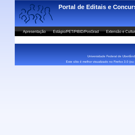
Skip to main content
Portal de Editais e Concu
Apresentação
Estágio/PET/PIBID/PosGrad
Extensão e Cultu
Vestibular UFU
Fale Conosco
Universidade Federal de Uberlândi
Este sítio é melhor visualizado no Firefox 3.0 (o