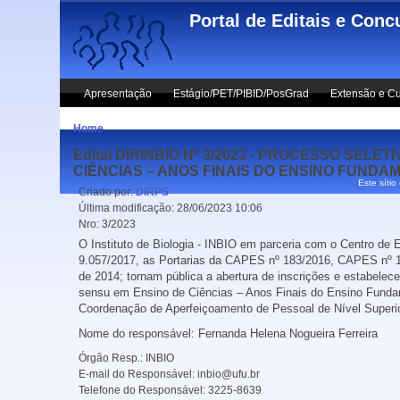
Skip to main content
Portal de Editais e Conc
Apresentação
Estágio/PET/PIBID/PosGrad
Extensão e Cu
Home
Edital DIRINBIO Nº 3/2023 - PROCESSO SE
CIÊNCIAS – ANOS FINAIS DO ENSINO FUNDA
Este sítio
Criado por:
DIRPS
Última modificação:
28/06/2023 10:06
Nro:
3/2023
O Instituto de Biologia - INBIO em parceria com o Centro de
9.057/2017, as Portarias da CAPES nº 183/2016, CAPES n
de 2014; tornam pública a abertura de inscrições e estab
sensu em Ensino de Ciências – Anos Finais do Ensino Fundame
Coordenação de Aperfeiçoamento de Pessoal de Nível Superi
Nome do responsável: Fernanda Helena Nogueira Ferreira
Órgão Resp.:
INBIO
E-mail do Responsável:
inbio@ufu.br
Telefone do Responsável:
3225-8639