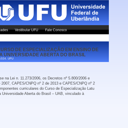
dades
Vestibular UFU
Fale Conosco
O CURSO DE ESPECIALIZAÇÃO EM ENSINO DE
MA UNIVERSIDADE ABERTA DO BRASIL
x1024.
UFU
se na Lei n. 11.273/2006, os Decretos nº 5.800/2006 e
 de 2007, CAPES/CNPQ nº 2 de 2013 e CAPES/CNPQ nº 2
omponentes curriculares do Curso de Especialização Latu
 Universidade Aberta do Brasil – UAB, vinculado à