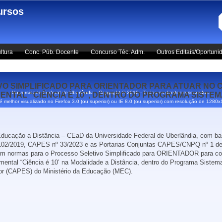
ursos
ltura
Conc. Púb. Docente
Concurso Téc. Adm.
Outros Editais/Oportuni
LETIVO SIMPLIFICADO PARA ORIENTADOR PARA ATUAR N
Universidade Federal de Uberlândia - Copyright © 2010 - Todos os direitos reservados.
MENTAL “CIÊNCIA É 10”, DENTRO DO PROGRAMA SISTE
 é melhor visualizado no Firefox 3.0 (ou superior) ou IE 8.0 (ou superior) com resolução de 1280
 Educação a Distância – CEaD da Universidade Federal de Uberlândia, com ba
º 102/2019, CAPES nº 33/2023 e as Portarias Conjuntas CAPES/CNPQ nº 1
elecem normas para o Processo Seletivo Simplificado para ORIENTADOR para c
ntal “Ciência é 10’ na Modalidade a Distância, dentro do Programa Sistema
or (CAPES) do Ministério da Educação (MEC).