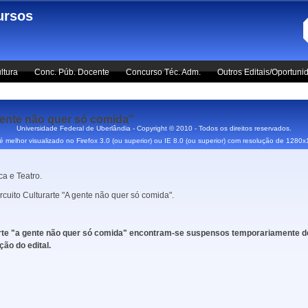
ursos
ltura
Conc. Púb. Docente
Concurso Téc. Adm.
Outros Editais/Oportuni
 gente não quer só comida"
Universidade Federal de Uberlândia - Copyright © 2010 - Todos os direitos reservados.
 é melhor visualizado no Firefox 3.0 (ou superior) ou IE 8.0 (ou superior) com resolução de 1280
ca e Teatro.
rcuito Culturarte "A gente não quer só comida".
urarte "a gente não quer só comida" encontram-se suspensos temporariamente d
ção do edital.