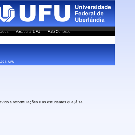
dades
Vestibular UFU
Fale Conosco
x1024.
UFU
evido a reformulações e os estudantes que já se