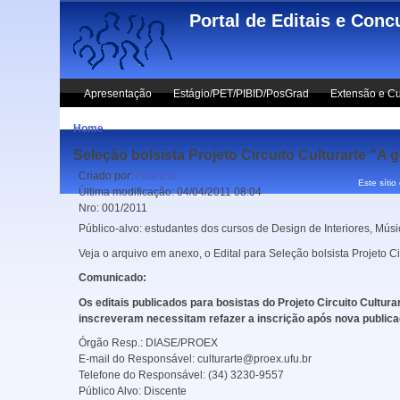
Skip to main content
Portal de Editais e Conc
Apresentação
Estágio/PET/PIBID/PosGrad
Extensão e Cu
Home
Seleção bolsista Projeto Circuito Culturarte "A
Criado por:
Fabricio
Este sítio
Última modificação:
04/04/2011 08:04
Nro:
001/2011
Público-alvo: estudantes dos cursos de Design de Interiores, Músi
Veja o arquivo em anexo, o Edital para Seleção bolsista Projeto Ci
Comunicado:
Os editais publicados para bosistas do Projeto Circuito Cult
inscreveram necessitam refazer a inscrição após nova publica
Órgão Resp.:
DIASE/PROEX
E-mail do Responsável:
culturarte@proex.ufu.br
Telefone do Responsável:
(34) 3230-9557
Público Alvo:
Discente