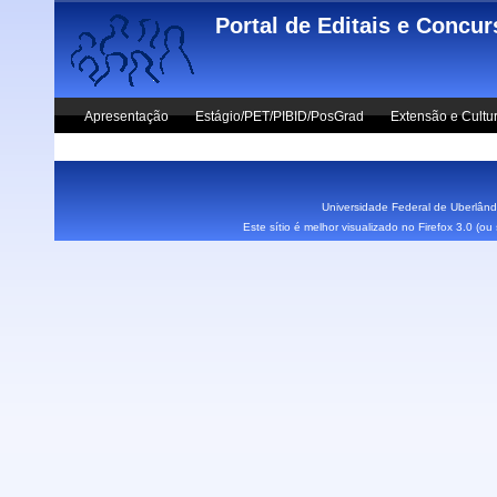
Skip to main content
Portal de Editais e Concu
Apresentação
Estágio/PET/PIBID/PosGrad
Extensão e Cultu
Vestibular UFU
Fale Conosco
Universidade Federal de Uberlândi
Este sítio é melhor visualizado no Firefox 3.0 (o