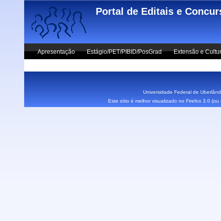
Skip to main content
Portal de Editais e Concu
Apresentação
Estágio/PET/PIBID/PosGrad
Extensão e Cultu
Vestibular UFU
Fale Conosco
Universidade Federal de Uberlândi
Este sítio é melhor visualizado no Firefox 3.0 (o