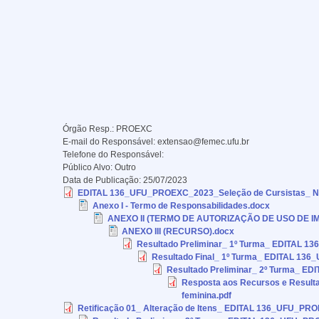
Órgão Resp.:
PROEXC
E-mail do Responsável:
extensao@femec.ufu.br
Telefone do Responsável:
Público Alvo:
Outro
Data de Publicação:
25/07/2023
EDITAL 136_UFU_PROEXC_2023_Seleção de Cursistas_ Nós
Anexo I - Termo de Responsabilidades.docx
ANEXO II (TERMO DE AUTORIZAÇÃO DE USO DE IM
ANEXO III (RECURSO).docx
Resultado Preliminar_ 1º Turma_ EDITAL 1
Resultado Final_ 1º Turma_ EDITAL 13
Resultado Preliminar_ 2º Turma_ E
Resposta aos Recursos e Result
feminina.pdf
Retificação 01_ Alteração de Itens_ EDITAL 136_UFU_PRO