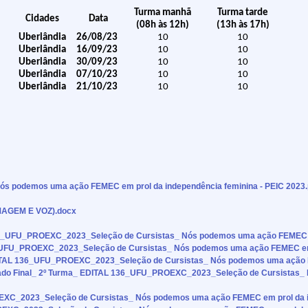
Turma manhã
Turma tarde
Cidades
Data
(08h às 12h)
(13h às 17h)
Uberlândia
26/08/23
10
10
Uberlândia
16/09/23
10
10
Uberlândia
30/09/23
10
10
Uberlândia
07/10/23
10
10
Uberlândia
21/10/23
10
10
 podemos uma ação FEMEC em prol da independência feminina - PEIC 2023.
AGEM E VOZ).docx
36_UFU_PROEXC_2023_Seleção de Cursistas_ Nós podemos uma ação FEMEC em
6_UFU_PROEXC_2023_Seleção de Cursistas_ Nós podemos uma ação FEMEC em p
DITAL 136_UFU_PROEXC_2023_Seleção de Cursistas_ Nós podemos uma ação F
ado Final_ 2º Turma_ EDITAL 136_UFU_PROEXC_2023_Seleção de Cursistas_
EXC_2023_Seleção de Cursistas_ Nós podemos uma ação FEMEC em prol da in