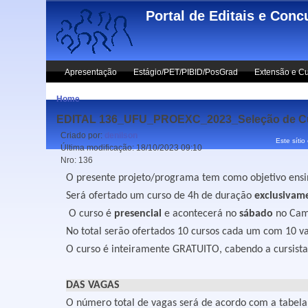
Skip to main content
Portal de Editais e Conc
Apresentação
Estágio/PET/PIBID/PosGrad
Extensão e Cu
Home
EDITAL 136_UFU_PROEXC_2023_Seleção de Curs
Criado por:
denilson
Este sítio
Última modificação:
18/10/2023 09:10
Nro:
136
O presente projeto/programa tem como objetivo ensin
Será ofertado um curso de 4h de duração
exclusivam
O curso é
presencial
e acontecerá no
sábado
no Camp
No total serão ofertados 10 cursos cada um com 10 va
O curso é inteiramente GRATUITO, cabendo a cursista
DAS VAGAS
O número total de vagas será de acordo com a tabela