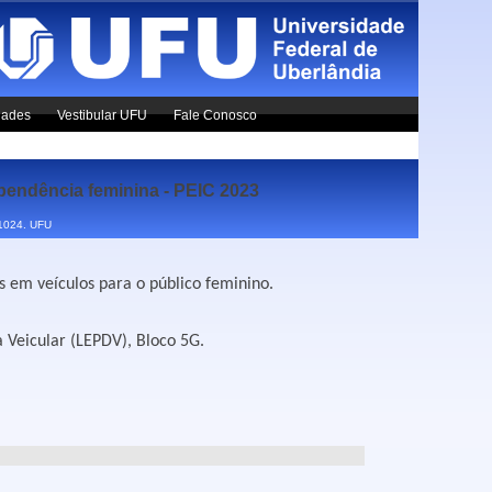
dades
Vestibular UFU
Fale Conosco
ndência feminina - PEIC 2023
x1024.
UFU
 em veículos para o público feminino.
Veicular (LEPDV), Bloco 5G.