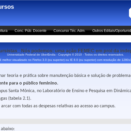
ursos
ltura
Conc. Púb. Docente
Concurso Téc. Adm.
Outros Editais/Oportuni
istas_ Nós podemos: uma ação FEMEC em prol da indepe
Universidade Federal de Uberlândia - Copyright © 2010 - Todos os direitos reservados.
 é melhor visualizado no Firefox 3.0 (ou superior) ou IE 8.0 (ou superior) com resolução de 1280
ar teoria e prática sobre manutenção básica e solução de problemas
ente para o público feminino.
us Santa Mônica, no Laboratório de Ensino e Pesquisa em Dinâmica 
gas (tabela 2.1).
 arcar com todas as despesas relativas ao acesso ao campus.
 abaixo: