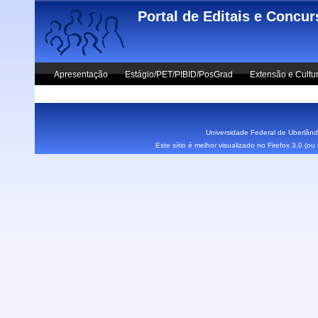
Skip to main content
Portal de Editais e Concu
Apresentação
Estágio/PET/PIBID/PosGrad
Extensão e Cultu
Vestibular UFU
Fale Conosco
Universidade Federal de Uberlândi
Este sítio é melhor visualizado no Firefox 3.0 (o