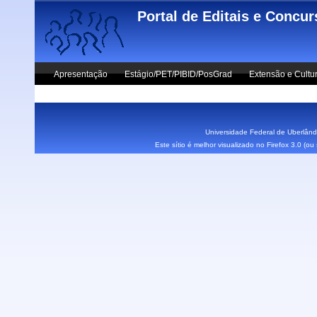
Skip to main content
Portal de Editais e Concu
Apresentação
Estágio/PET/PIBID/PosGrad
Extensão e Cultu
Vestibular UFU
Fale Conosco
Universidade Federal de Uberlândi
Este sítio é melhor visualizado no Firefox 3.0 (o