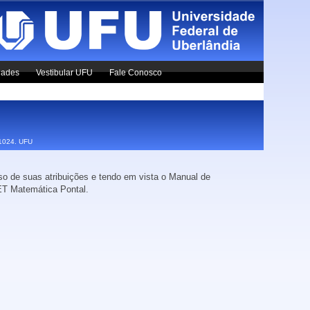
dades
Vestibular UFU
Fale Conosco
x1024.
UFU
o de suas atribuições e tendo em vista o Manual de
ET Matemática Pontal.