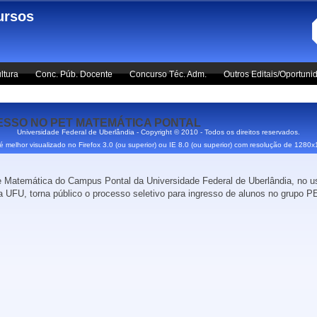
ursos
ltura
Conc. Púb. Docente
Concurso Téc. Adm.
Outros Editais/Oportuni
ESSO NO PET MATEMÁTICA PONTAL
Universidade Federal de Uberlândia - Copyright © 2010 - Todos os direitos reservados.
 é melhor visualizado no Firefox 3.0 (ou superior) ou IE 8.0 (ou superior) com resolução de 1280
e Matemática do Campus Pontal da Universidade Federal de Uberlândia, no us
FU, torna público o processo seletivo para ingresso de alunos no grupo P