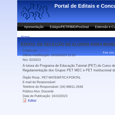
Skip to main content
Portal de Editais e Conc
Apresentação
Estágio/PET/PIBID/PosGrad
Extensão e Cu
Home
EDITAL DE SELEÇÃO DE ALUNOS PARA INGR
Criado por:
DIRPS
Este sítio
Última modificação:
16/10/2023 13:10
Nro:
02/2023
A tutora do Programa de Educação Tutorial (PET) do Curso d
Regulamentação dos Grupos PET MEC e PET Institucional da U
Órgão Resp.:
PET MATEMÁTICA PONTAL
E-mail do Responsável:
Telefone do Responsável:
(34) 98811-2646
Público Alvo:
Discente
Data de Publicação:
16/10/2023
Edital