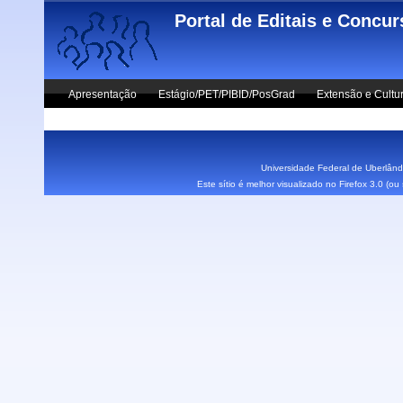
Skip to main content
Portal de Editais e Concu
Apresentação
Estágio/PET/PIBID/PosGrad
Extensão e Cultu
Vestibular UFU
Fale Conosco
Universidade Federal de Uberlândi
Este sítio é melhor visualizado no Firefox 3.0 (o