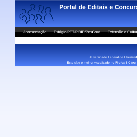
Skip to main content
Portal de Editais e Concu
Apresentação
Estágio/PET/PIBID/PosGrad
Extensão e Cultu
Vestibular UFU
Fale Conosco
Universidade Federal de Uberlândi
Este sítio é melhor visualizado no Firefox 3.0 (o