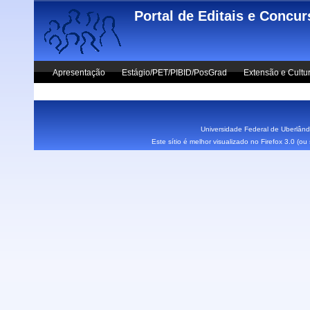
Skip to main content
Portal de Editais e Concu
Apresentação
Estágio/PET/PIBID/PosGrad
Extensão e Cultu
Vestibular UFU
Fale Conosco
Universidade Federal de Uberlândi
Este sítio é melhor visualizado no Firefox 3.0 (o