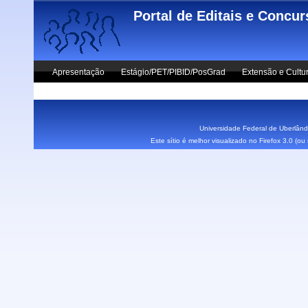
Skip to main content
Portal de Editais e Concu
Apresentação
Estágio/PET/PIBID/PosGrad
Extensão e Cultu
Vestibular UFU
Fale Conosco
Universidade Federal de Uberlândi
Este sítio é melhor visualizado no Firefox 3.0 (o