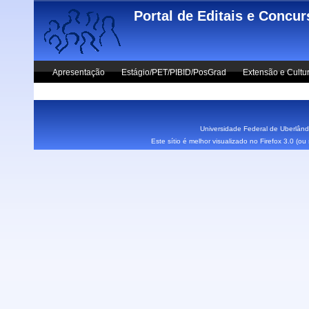
Skip to main content
Portal de Editais e Concu
Apresentação
Estágio/PET/PIBID/PosGrad
Extensão e Cultu
Vestibular UFU
Fale Conosco
Universidade Federal de Uberlândi
Este sítio é melhor visualizado no Firefox 3.0 (o