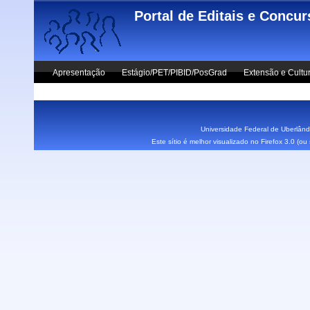
Skip to main content
Portal de Editais e Concu
Apresentação
Estágio/PET/PIBID/PosGrad
Extensão e Cultu
Vestibular UFU
Fale Conosco
Universidade Federal de Uberlândi
Este sítio é melhor visualizado no Firefox 3.0 (o