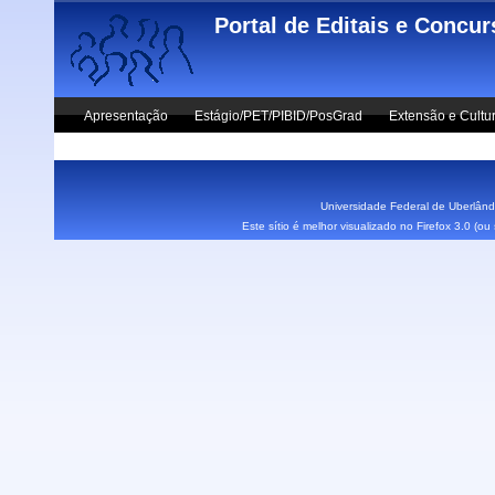
Skip to main content
Portal de Editais e Concu
Apresentação
Estágio/PET/PIBID/PosGrad
Extensão e Cultu
Vestibular UFU
Fale Conosco
Universidade Federal de Uberlândi
Este sítio é melhor visualizado no Firefox 3.0 (o