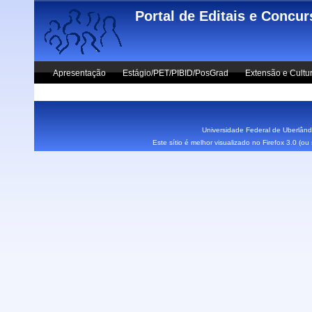
Skip to main content
Portal de Editais e Concu
Apresentação
Estágio/PET/PIBID/PosGrad
Extensão e Cultu
Vestibular UFU
Fale Conosco
Universidade Federal de Uberlândi
Este sítio é melhor visualizado no Firefox 3.0 (o