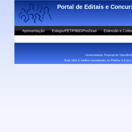
Skip to main content
Portal de Editais e Concu
Apresentação
Estágio/PET/PIBID/PosGrad
Extensão e Cultu
Vestibular UFU
Fale Conosco
Universidade Federal de Uberlândi
Este sítio é melhor visualizado no Firefox 3.0 (o