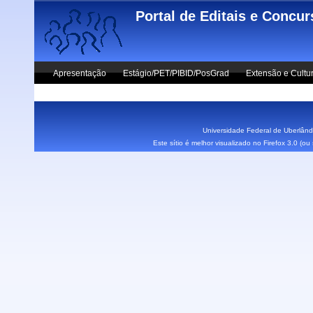
Skip to main content
Portal de Editais e Concu
Apresentação
Estágio/PET/PIBID/PosGrad
Extensão e Cultu
Vestibular UFU
Fale Conosco
Universidade Federal de Uberlândi
Este sítio é melhor visualizado no Firefox 3.0 (o