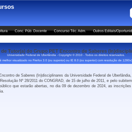
ursos
ltura
Conc. Púb. Docente
Concurso Téc. Adm.
Outros Editais/Oportuni
de Tutor(a) do Grupo PET Encontro de Saberes (In)discipl
Universidade Federal de Uberlândia - Copyright © 2010 - Todos os direitos reservados.
 é melhor visualizado no Firefox 3.0 (ou superior) ou IE 8.0 (ou superior) com resolução de 1280
ncontro de Saberes (In)disciplinares da Universidade Federal de Uberlândia
a Resolução Nº 28/2011 do CONGRAD, de 15 de julho de 2011, e pelo subi
público que estarão abertas, no dia 09 de dezembro de 2024, as inscrições
ia.