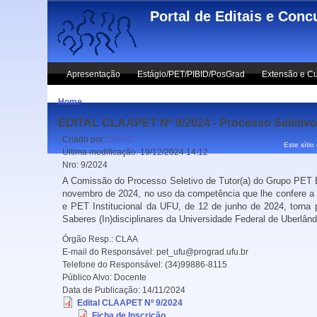
Skip to main content
Portal de Editais e Conc
Apresentação
Estágio/PET/PIBID/PosGrad
Extensão e Cu
Home
EDITAL CLAAPET Nº 9/2024 - Processo Seletivo 
Criado por:
DIRPS
Este sítio
Última modificação:
19/12/2024 14:12
Nro:
9/2024
A Comissão do Processo Seletivo de Tutor(a) do Grupo PET E
novembro de 2024, no uso da competência que lhe confere 
e PET Institucional da UFU, de 12 de junho de 2024, torna 
Saberes (In)disciplinares da Universidade Federal de Uberlând
Órgão Resp.:
CLAA
E-mail do Responsável:
pet_ufu@prograd.ufu.br
Telefone do Responsável:
(34)99886-8115
Público Alvo:
Docente
Data de Publicação:
14/11/2024
Edital CLAAPET Nº 9/2024
Ficha de Inscrição