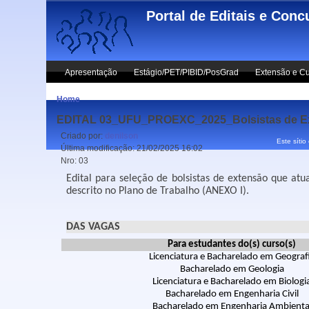
Skip to main content
Portal de Editais e Conc
Apresentação
Estágio/PET/PIBID/PosGrad
Extensão e Cu
Home
EDITAL 03_UFU_PROEXC_2025_Bolsistas de Ex
Criado por:
denilson
Este sítio
Última modificação:
21/02/2025 16:02
Nro:
03
Edital para seleção de bolsistas de extensão que at
descrito no Plano de Trabalho (ANEXO I).
DAS VAGAS
Para estudantes do(s) curso(s)
Licenciatura e Bacharelado em Geograf
Bacharelado em Geologia
Licenciatura e Bacharelado em Biologi
Bacharelado em Engenharia Civil
Bacharelado em Engenharia Ambienta