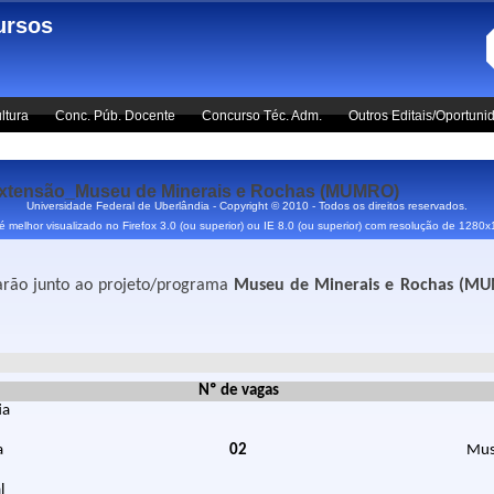
ursos
ltura
Conc. Púb. Docente
Concurso Téc. Adm.
Outros Editais/Oportuni
tensão_Museu de Minerais e Rochas (MUMRO)
Universidade Federal de Uberlândia - Copyright © 2010 - Todos os direitos reservados.
 é melhor visualizado no Firefox 3.0 (ou superior) ou IE 8.0 (ou superior) com resolução de 1280
uarão junto ao projeto/programa
Museu de Minerais e Rochas (
Nº de vagas
ia
a
02
Mus
l